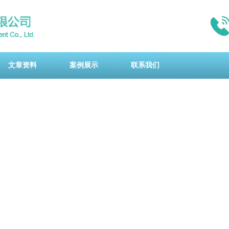
文章资料
案例展示
联系我们