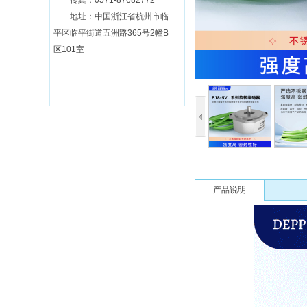
传真：0571-87682772
地址：中国浙江省杭州市临
平区临平街道五洲路365号2幢B
区101室
产品说明